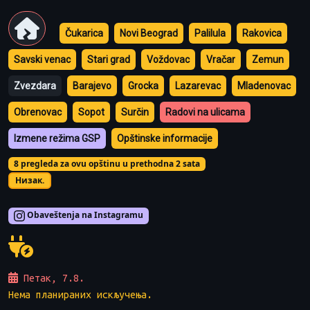
Čukarica
Novi Beograd
Palilula
Rakovica
Savski venac
Stari grad
Voždovac
Vračar
Zemun
Zvezdara
Barajevo
Grocka
Lazarevac
Mladenovac
Obrenovac
Sopot
Surčin
Radovi na ulicama
Izmene režima GSP
Opštinske informacije
8 pregleda za ovu opštinu u prethodna 2 sata
Низак.
Obaveštenja na Instagramu
Петак, 7.8.
Нема планираних искључења.