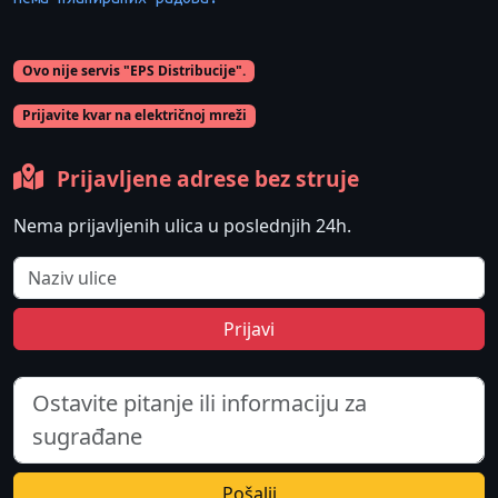
Ovo nije servis "EPS Distribucije".
Prijavite kvar na električnoj mreži
Prijavljene adrese bez struje
Nema prijavljenih ulica u poslednjih 24h.