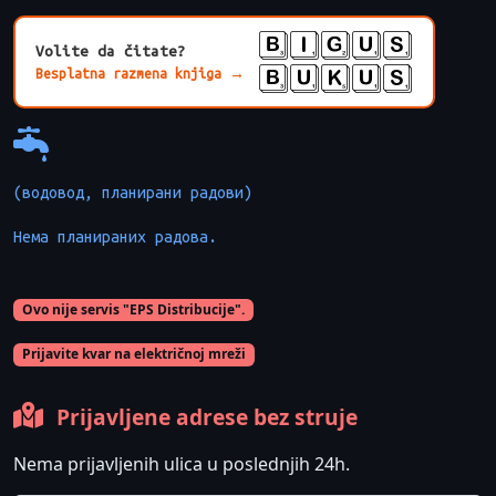
BIGUS
Volite da čitate?
BUKUS
Besplatna razmena knjiga →
(водовод, планирани радови)
Нема планираних радова.

Ovo nije servis "EPS Distribucije".
Prijavite kvar na električnoj mreži
Prijavljene adrese bez struje
Nema prijavljenih ulica u poslednjih 24h.