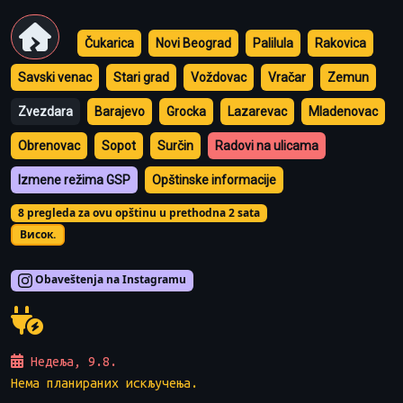
Čukarica
Novi Beograd
Palilula
Rakovica
Savski venac
Stari grad
Voždovac
Vračar
Zemun
Zvezdara
Barajevo
Grocka
Lazarevac
Mladenovac
Obrenovac
Sopot
Surčin
Radovi na ulicama
Izmene režima GSP
Opštinske informacije
8 pregleda za ovu opštinu u prethodna 2 sata
Висок.
Obaveštenja na Instagramu
Недеља, 9.8.
Нема планираних искључења.