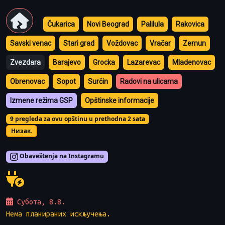
Čukarica
Novi Beograd
Palilula
Rakovica
Savski venac
Stari grad
Voždovac
Vračar
Zemun
Zvezdara
Barajevo
Grocka
Lazarevac
Mladenovac
Obrenovac
Sopot
Surčin
Radovi na ulicama
Izmene režima GSP
Opštinske informacije
9 pregleda za ovu opštinu u prethodna 2 sata
Низак.
Obaveštenja na Instagramu
Субота, 8.8.
Нема планираних искључења.