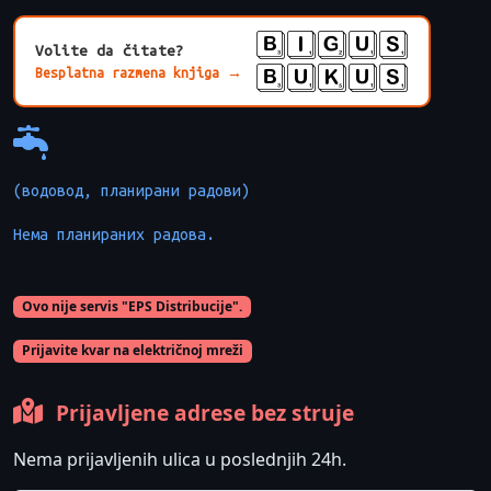
BIGUS
Volite da čitate?
BUKUS
Besplatna razmena knjiga →
(водовод, планирани радови)
Нема планираних радова.

Ovo nije servis "EPS Distribucije".
Prijavite kvar na električnoj mreži
Prijavljene adrese bez struje
Nema prijavljenih ulica u poslednjih 24h.